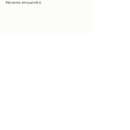
Noveno encuentro
Décimo encuentro
Décimo primer encuentro