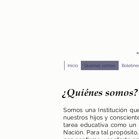
“
Inicio
Quienes somos
Boletine
¿Quiénes somos?
Somos una Institución qu
nuestros hijos y
conscient
tarea educativa como un 
Nación. Para tal propósit