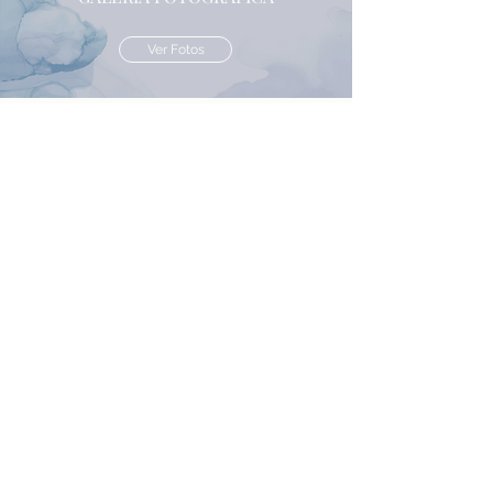
Ver Fotos
Contáctenos
Colegio el Madero tiene su secretaría abierta de
Lunes a Viernes de 7:30 a 13 hs.
Por cualquier consulta, no dude en contactarnos.
Av. Francisco Ramírez 5536 - Paraná, Entre Rios,
Argentina
colegioelmadero@hotmail.com
343-4353902